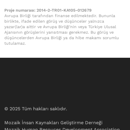
Proje numarası:
2014-2-TR01-KA105-012679
Avrupa Birliği tarafından finanse edilmektedir. Bununla
birlikte, ifade edilen görüş ve düşünceler yalnızca
yazar(lar)a aittir ve Avrupa Birliği'nin veya Türkiye Ulusal
Ajansının görüşlerini yansıtması gerekmez. Bu görüş ve
düşüncelerden Avrupa Birliği ya da hibe makamı sorumlu
tutulamaz.
© 2025 Tüm hakları saklıdır.
Mozaik İnsan Kaynakları Geliştirme Derneği
Mozaik Human Resouces Development Association