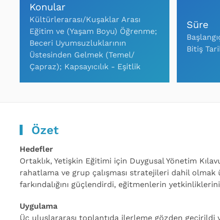
Konular
Kültürlerarası/Kuşaklar Arası
Süre
Eğitim ve (Yaşam Boyu) Öğrenme;
Başlangı
Beceri Uyumsuzluklarının
Bitiş Tar
Üstesinden Gelmek (Temel/
Çapraz); Kapsayıcılık - Eşitlik
Özet
Hedefler
Ortaklık, Yetişkin Eğitimi için Duygusal Yönetim Kıla
rahatlama ve grup çalışması stratejileri dahil olmak
farkındalığını güçlendirdi, eğitmenlerin yetkinliklerini
Uygulama
Üç uluslararası toplantıda ilerleme gözden geçirildi v