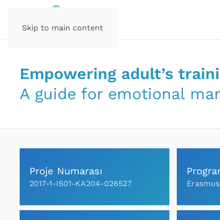
Skip to main content
Empowering adult’s train
A guide for emotional m
Proje Numarası
Progr
2017-1-IS01-KA204-026527
Erasmus