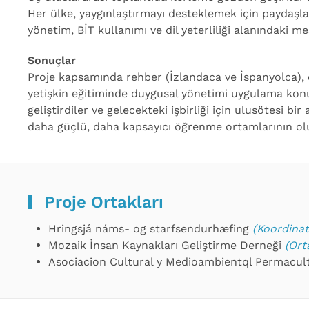
Her ülke, yaygınlaştırmayı desteklemek için paydaşlar 
yönetim, BİT kullanımı ve dil yeterliliği alanındaki me
Sonuçlar
Proje kapsamında rehber (İzlandaca ve İspanyolca), öğ
yetişkin eğitiminde duygusal yönetimi uygulama konus
geliştirdiler ve gelecekteki işbirliği için ulusötesi b
daha güçlü, daha kapsayıcı öğrenme ortamlarının ol
Proje Ortakları
Hringsjá náms- og starfsendurhæfing
(Koordinat
Mozaik İnsan Kaynakları Geliştirme Derneği
(Ort
Asociacion Cultural y Medioambientql Permacul