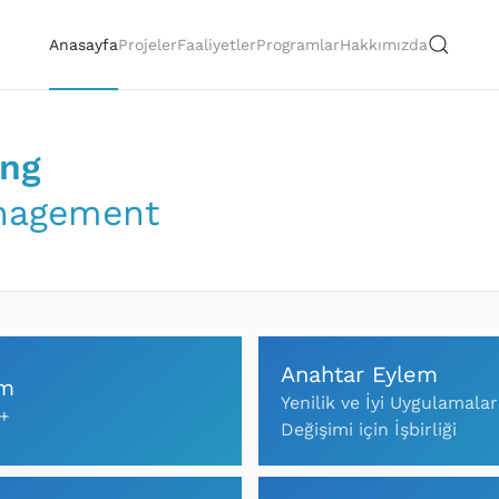
Anasayfa
Projeler
Faaliyetler
Programlar
Hakkımızda
ing
anagement
Anahtar Eylem
am
Yenilik ve İyi Uygulamalar
+
Değişimi için İşbirliği