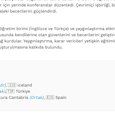
için yerinde konferanslar düzenledi. Çevrimiçi işbirliği, b
sleki becerilerini güçlendirdi.
retim birimi (İngilizce ve Türkçe) ve yaygınlaştırma etkin
unda kendilerine olan güvenlerini ve becerilerini geliştir
ir ağ kurdular. Yaygınlaştırma, karar vericileri yetişkin eğit
uşturulmasına katkıda bulundu.
ör)
, 🇮🇸 Iceland
ak)
,🇹🇷 Türkiye
tura Cantabria
(Ortak)
, 🇪🇸 Spain