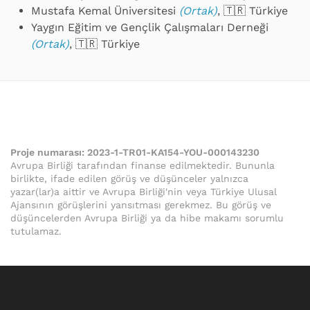
Mustafa Kemal Üniversitesi
(Ortak)
, 🇹🇷 Türkiye
Yaygın Eğitim ve Gençlik Çalışmaları Derneği
(Ortak)
, 🇹🇷 Türkiye
Proje numarası:
2023-1-TR01-KA154-YOU-000143230
Avrupa Birliği tarafından finanse edilmektedir. Bununla
birlikte, ifade edilen görüş ve düşünceler yalnızca
yazar(lar)a aittir ve Avrupa Birliği'nin veya Türkiye Ulusal
Ajansının görüşlerini yansıtması gerekmez. Bu görüş ve
düşüncelerden Avrupa Birliği ya da hibe makamı sorumlu
tutulamaz.