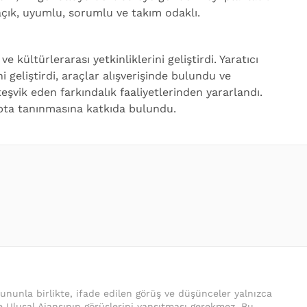
 açık, uyumlu, sorumlu ve takım odaklı.
e kültürlerarası yetkinliklerini geliştirdi. Yaratıcı
 geliştirdi, araçlar alışverişinde bulundu ve
 teşvik eden farkındalık faaliyetlerinden yararlandı.
çapta tanınmasına katkıda bulundu.
Bununla birlikte, ifade edilen görüş ve düşünceler yalnızca
iye Ulusal Ajansının görüşlerini yansıtması gerekmez. Bu