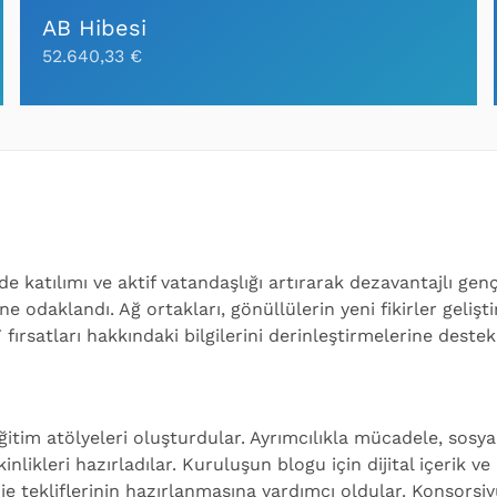
AB Hibesi
52.640,33 €
rde katılımı ve aktif vatandaşlığı artırarak dezavantajlı ge
 odaklandı. Ağ ortakları, gönüllülerin yeni fikirler gelişt
rsatları hakkındaki bilgilerini derinleştirmelerine destek 
ğitim atölyeleri oluşturdular. Ayrımcılıkla mücadele, sosy
inlikleri hazırladılar. Kuruluşun blogu için dijital içerik ve
e tekliflerinin hazırlanmasına yardımcı oldular. Konsorsi