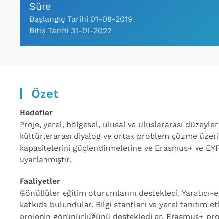
Süre
Başlangıç Tarihi 01-08-2019
Bitiş Tarihi 31-01-2022
Özet
Hedefler
Proje, yerel, bölgesel, ulusal ve uluslararası düzeyle
kültürlerarası diyalog ve ortak problem çözme üzerine
kapasitelerini güçlendirmelerine ve Erasmus+ ve EYF fı
uyarlanmıştır.
Faaliyetler
Gönüllüler eğitim oturumlarını destekledi. Yaratıcı-e
katkıda bulundular. Bilgi stantları ve yerel tanıtım etk
projenin görünürlüğünü desteklediler. Erasmus+ proj