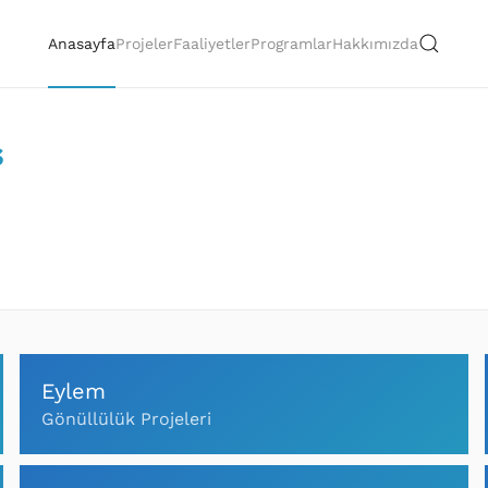
Anasayfa
Projeler
Faaliyetler
Programlar
Hakkımızda
s
1
Eylem
Gönüllülük Projeleri