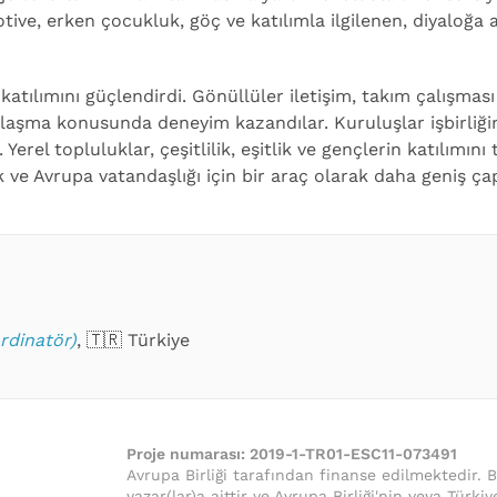
otive, erken çocukluk, göç ve katılımla ilgilenen, diyaloğa
 katılımını güçlendirdi. Gönüllüler iletişim, takım çalışması v
ulaşma konusunda deneyim kazandılar. Kuruluşlar işbirliğini
Yerel topluluklar, çeşitlilik, eşitlik ve gençlerin katılımını
uk ve Avrupa vatandaşlığı için bir araç olarak daha geniş 
rdinatör)
, 🇹🇷 Türkiye
Proje numarası:
2019-1-TR01-ESC11-073491
Avrupa Birliği tarafından finanse edilmektedir. 
yazar(lar)a aittir ve Avrupa Birliği'nin veya Türk