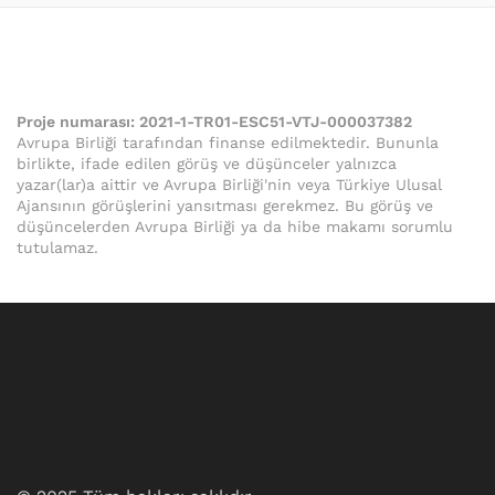
Proje numarası:
2021-1-TR01-ESC51-VTJ-000037382
Avrupa Birliği tarafından finanse edilmektedir. Bununla
birlikte, ifade edilen görüş ve düşünceler yalnızca
yazar(lar)a aittir ve Avrupa Birliği'nin veya Türkiye Ulusal
Ajansının görüşlerini yansıtması gerekmez. Bu görüş ve
düşüncelerden Avrupa Birliği ya da hibe makamı sorumlu
tutulamaz.